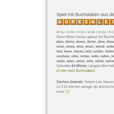
Spiel mit Buchstaben aus 
D
O
R
E
E
N
L
E
I
d=1x • o=1x • r=1x • e=3x • n=1x • l=1
Diese Worte können gebaut mit Buch
dein, deine, deren, derlei, dies, diese
einer, eines, eins, eisen, elend, ende,
leer, leere, leeren, leid, leiden, leider
nordsee, oder, orden, rede, reden, rei
seele, seen, seien, sein, seine, seiner
Gefunden
64 Wörter.
Längste Wort ha
(4 oder mehr Buchstaben).
Zeichen-Statistik
: Doreen Leis Namen
ist 3.24 Zeichen weniger als durchschn
msec
[?]