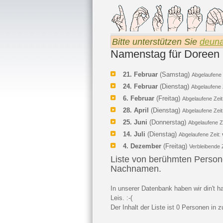
Bitte unterstützen Sie
deun
Namenstag für Doreen 
21. Februar
(Samstag)
Abgelaufene 
24. Februar
(Dienstag)
Abgelaufene 
6. Februar
(Freitag)
Abgelaufene Zeit
28. April
(Dienstag)
Abgelaufene Zeit
25. Juni
(Donnerstag)
Abgelaufene Z
14. Juli
(Dienstag)
Abgelaufene Zeit:
4. Dezember
(Freitag)
Verbleibende 
Liste von berühmten Perso
Nachnamen.
In unserer Datenbank haben wir din'
Leis. :-(
Der Inhalt der Liste ist 0 Personen in z