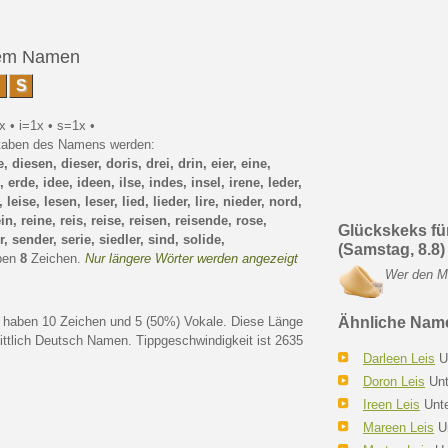
dem Namen
S
x • i=1x • s=1x •
staben des Namens werden:
, diesen, dieser, doris, drei, drin, eier, eine,
 erde, idee, ideen, ilse, indes, insel, irene, leder,
, leise, lesen, leser, lied, lieder, lire, nieder, nord,
n, reine, reis, reise, reisen, reisende, rose,
Glückskeks für
, sender, serie, siedler, sind, solide,
(Samstag, 8.8)
ben
8
Zeichen.
Nur längere Wörter werden angezeigt
Wer den Me
 haben 10 Zeichen und 5 (50%) Vokale. Diese Länge
Ähnliche Nam
ittlich Deutsch Namen. Tippgeschwindigkeit ist 2635
Darleen Leis
Un
Doron Leis
Unt
Ireen Leis
Unte
Mareen Leis
Un