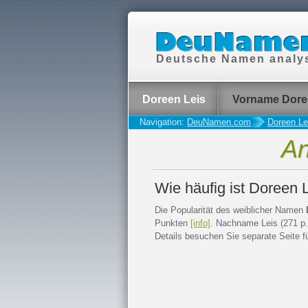
Deutsche Namen analys
Doreen Leis
Vorname Dore
Navigation:
DeuNamen.com
Doreen Le
An
Wie häufig ist Doreen
Die Popularität des weiblicher Namen
Punkten
[info]
. Nachname Leis (271 p.)
Details besuchen Sie separate Seite f