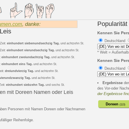
Popularität
amen.com
, danke:
Leis
Kennen Sie Per
Deutschland
Zeit:
einhundert siebenundsechzig Tag.
und achtzehn St.
Zeit:
einhundert vierundsechzig Tag.
und achtzehn St.
* Welt = Außerhalb
:
einhundert zweiundachtzig Tag.
und achtzehn St.
Kennen Sie Per
:
einhundert eins Tag.
und achtzehn St.
Deutschland
eit:
dreiundvierzig Tag.
und achtzehn St.
vierundzwanzig Tag.
und achtzehn St.
Ergebnisse
der
Zeit:
einhundert siebzehn Tag.
und sechs St.
des Vor-oder Nac
nen mit Doreen Namen oder Leis
der Ergebnisse fin
Doreen
(113)
t haben Personen mit Namen Doreen oder Nachnamen
ufälliger Reihenfolge.