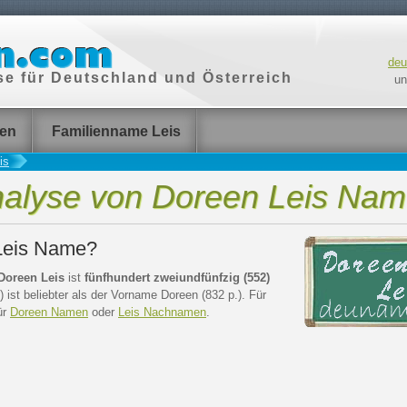
de
e für Deutschland und Österreich
un
en
Familienname Leis
is
alyse von Doreen Leis Na
 Leis Name?
Doreen Leis
ist
fünfhundert zweiundfünfzig (552)
 ist beliebter als der Vorname Doreen (832 p.). Für
ür
Doreen Namen
oder
Leis Nachnamen
.